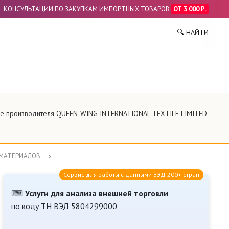
КОНСУЛЬТАЦИИ ПО ЗАКУПКАМ ИМПОРТНЫХ ТОВАРОВ
ОТ 3 000 Р.
ПО
🔍 НАЙТИ
ние производителя QUEEN-WING INTERNATIONAL TEXTILE LIMITED
МАТЕРИАЛОВ...
Сервис для работы с данными ВЭД 200+ стран
⌨
Услуги для анализа внешней торговли
по коду ТН ВЭД 5804299000