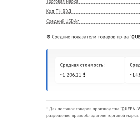
Торговая марка
Код ТН ВЭД
Средний USD/кг
⚙️ Средние показатели товаров пр-ва "
QUE
Средняя стоимость:
Сред
~1 206.21 $
~14.
* Для поставок товаров производства "
QUEEN-W
разрешение правообладателя торговой марки.