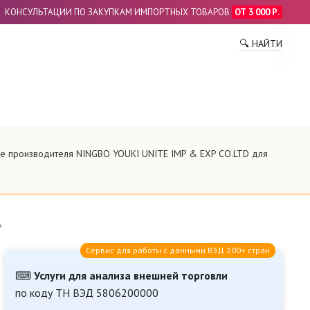
КОНСУЛЬТАЦИИ ПО ЗАКУПКАМ ИМПОРТНЫХ ТОВАРОВ
ОТ 3 000 Р.
ПО
🔍 НАЙТИ
ие производителя NINGBO YOUKI UNITE IMP & EXP CO.LTD для
Сервис для работы с данными ВЭД 200+ стран
⌨
Услуги для анализа внешней торговли
по коду ТН ВЭД 5806200000