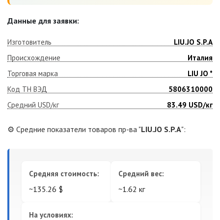
Данные для заявки:
Изготовитель
LIU.JO S.P.A
Происхождение
Италия
Торговая марка
LIU JO *
Код ТН ВЭД
5806310000
Средний USD/кг
83.49
USD/кг
⚙️ Средние показатели товаров пр-ва "
LIU.JO S.P.A
":
Средняя стоимость:
Средний вес:
~135.26 $
~1.62 кг
На условиях: