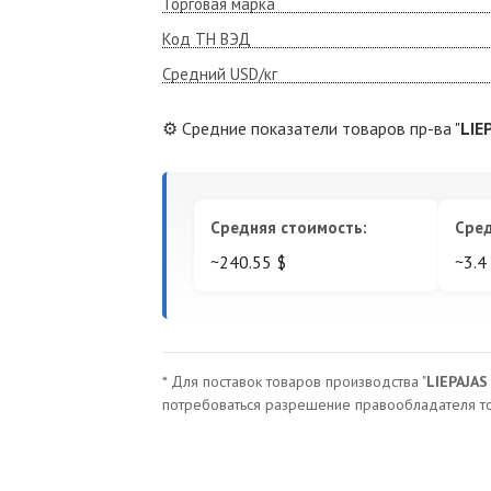
Торговая марка
Код ТН ВЭД
Средний USD/кг
⚙️ Средние показатели товаров пр-ва "
LIE
Средняя стоимость:
Сред
~240.55 $
~3.4 
* Для поставок товаров производства "
LIEPAJA
потребоваться разрешение правообладателя то