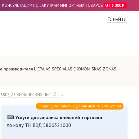
КОНСУЛЬТАЦИИ ПО ЗАКУПКАМ ИМПОРТНЫХ ТОВАРОВ
ОТ 3 000 Р.
ПО
🔍 НАЙТИ
ние производителя LIEPAJAS SPECIALAS EKONOMISKAS ZONAS
807, ИЗ ХИМИЧЕСКИХ НИТЕЙ...
Сервис для работы с данными ВЭД 200+ стран
⌨
Услуги для анализа внешней торговли
по коду ТН ВЭД 5806321000