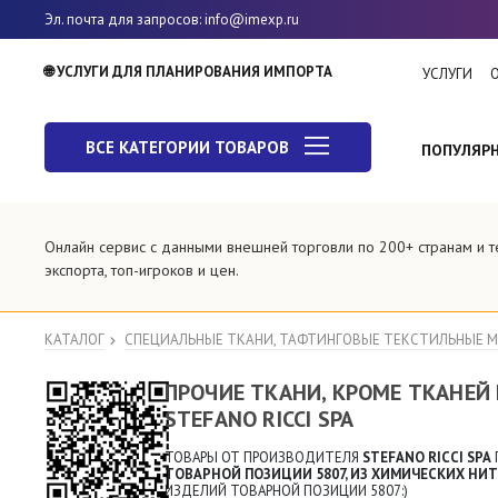
Эл. почта для запросов
: info@imexp.ru
🌐 УСЛУГИ ДЛЯ ПЛАНИРОВАНИЯ ИМПОРТА
УСЛУГИ
ВСЕ КАТЕГОРИИ ТОВАРОВ
ПОПУЛЯР
Онлайн сервис с данными внешней торговли по 200+ странам и 
экспорта, топ-игроков и цен.
КАТАЛОГ
СПЕЦИАЛЬНЫЕ ТКАНИ, ТАФТИНГОВЫЕ ТЕКСТИЛЬНЫЕ 
ПРОЧИЕ ТКАНИ, КРОМЕ ТКАНЕЙ И
STEFANO RICCI SPA
ТОВАРЫ ОТ ПРОИЗВОДИТЕЛЯ
STEFANO RICCI SPA
ТОВАРНОЙ ПОЗИЦИИ 5807, ИЗ ХИМИЧЕСКИХ НИ
ИЗДEЛИЙ ТОВАРНОЙ ПОЗИЦИИ 5807:)