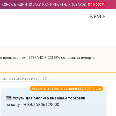
КОНСУЛЬТАЦИИ ПО ЗАКУПКАМ ИМПОРТНЫХ ТОВАРОВ
ОТ 3 000 Р.
ПО
🔍 НАЙТИ
е производителя STEFANO RICCI SPA для анализа импорта,
807, ИЗ ХИМИЧЕСКИХ НИТЕЙ...
Сервис для работы с данными ВЭД 200+ стран
⌨
Услуги для анализа внешней торговли
по коду ТН ВЭД 5806329000