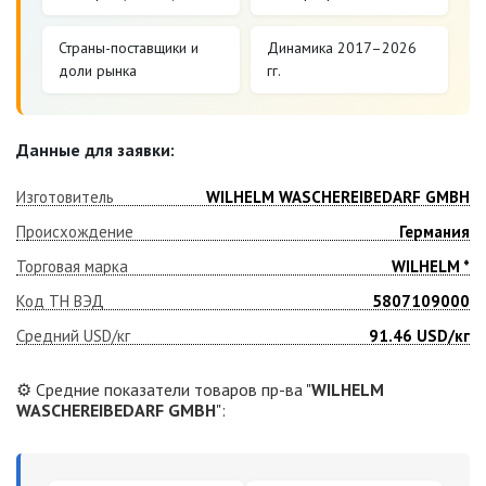
Страны-поставщики и
Динамика 2017–2026
доли рынка
гг.
Данные для заявки:
Изготовитель
WILHELM WASCHEREIBEDARF GMBH
Происхождение
Германия
Торговая марка
WILHELM *
Код ТН ВЭД
5807109000
Средний USD/кг
91.46
USD/кг
⚙️ Средние показатели товаров пр-ва "
WILHELM
WASCHEREIBEDARF GMBH
":