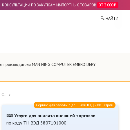
КОНСУЛЬТАЦИИ ПО ЗАКУПКАМ ИМПОРТНЫХ ТОВАРОВ
ОТ 3 000 Р.
ПО
🔍 НАЙТИ
ание производителя MAN HING COMPUTER EMBROIDERY
Ф...
Сервис для работы с данными ВЭД 200+ стран
⌨
Услуги для анализа внешней торговли
по коду ТН ВЭД 5807101000