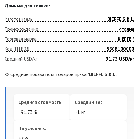
Данные для заявки:
Изготовитель
BIEFFE S.R.L.
Происхождение
Италия
Торговая марка
BIEFFE *
Код ТН ВЭД
5808100000
Средний USD/кг
91.73
USD/кг
⚙️ Средние показатели товаров пр-ва "
BIEFFE S.R.L.
":
Средняя стоимость:
Средний вес:
~91.73 $
~1 кг
На условиях:
EXW