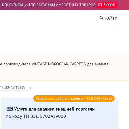
КОНСУЛЬТАЦИИ ПО ЗАКУПКАМ ИМПОРТНЫХ ТОВАРОВ
ОТ 3 000 Р.
ПО
🔍 НАЙТИ
ние производителя VINTAGE MOROCCAN CARPETS для анализа
СА ЖИВОТНЫХ...
Сервис для работы с данными ВЭД 200+ стран
⌨
Услуги для анализа внешней торговли
по коду ТН ВЭД 5702419000