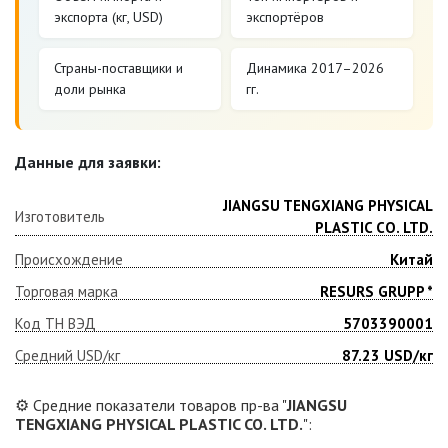
экспорта (кг, USD)
экспортёров
Страны-поставщики и
Динамика 2017–2026
доли рынка
гг.
Данные для заявки:
JIANGSU TENGXIANG PHYSICAL
Изготовитель
PLASTIC CO. LTD.
Происхождение
Китай
Торговая марка
RESURS GRUPP *
Код ТН ВЭД
5703390001
Средний USD/кг
87.23
USD/кг
⚙️ Средние показатели товаров пр-ва "
JIANGSU
TENGXIANG PHYSICAL PLASTIC CO. LTD.
":