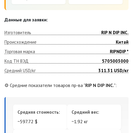
Данные для заявки:
Изготовитель
RIP N DIP INC.
Происхождение
Китай
Торговая марка
RIPNDIP *
Код ТН ВЭД
5705003000
Средний USD/кг
311.31
USD/кг
⚙️ Средние показатели товаров пр-ва "
RIP N DIP INC.
":
Средняя стоимость:
Средний вес:
~597.72 $
~1.92 кг