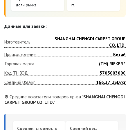
доли рынка
гг.
Данные для заявки:
SHANGHAI CHENGDI CARPET GROUP
Изготовитель
CO. LTD.
Происхождение
Китай
Торговая марка
(ТМ) RIEKER *
Код ТН ВЭД
5705003000
Средний USD/кг
166.37
USD/кг
⚙️ Средние показатели товаров пр-ва "
SHANGHAI CHENGDI
CARPET GROUP CO. LTD.
":
Средняя стоимость:
Средний вес: