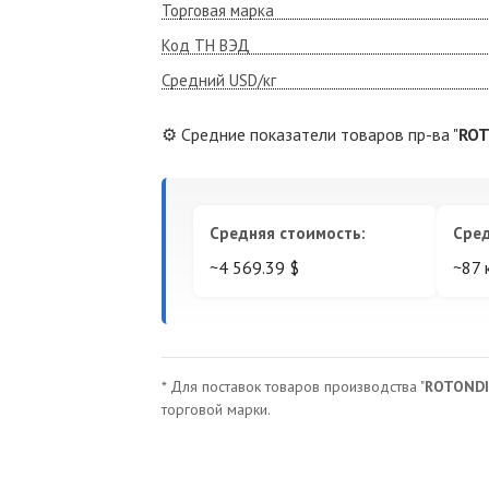
Торговая марка
Код ТН ВЭД
Средний USD/кг
⚙️ Средние показатели товаров пр-ва "
ROT
Средняя стоимость:
Сред
~4 569.39 $
~87 
* Для поставок товаров производства "
ROTONDI
торговой марки.