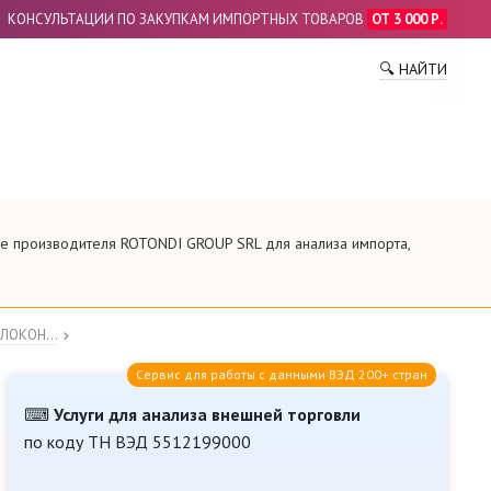
КОНСУЛЬТАЦИИ ПО ЗАКУПКАМ ИМПОРТНЫХ ТОВАРОВ
ОТ 3 000 Р.
ПО
🔍 НАЙТИ
ие производителя ROTONDI GROUP SRL для анализа импорта,
ЛОКОН...
Сервис для работы с данными ВЭД 200+ стран
⌨
Услуги для анализа внешней торговли
по коду ТН ВЭД 5512199000