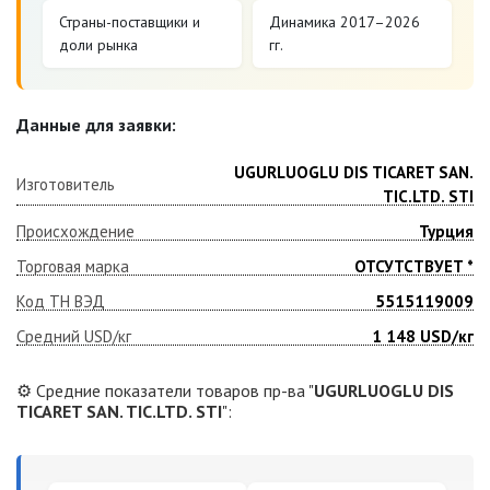
Страны-поставщики и
Динамика 2017–2026
доли рынка
гг.
Данные для заявки:
UGURLUOGLU DIS TICARET SAN.
Изготовитель
TIC.LTD. STI
Происхождение
Турция
Торговая марка
ОТСУТСТВУЕТ *
Код ТН ВЭД
5515119009
Средний USD/кг
1 148
USD/кг
⚙️ Средние показатели товаров пр-ва "
UGURLUOGLU DIS
TICARET SAN. TIC.LTD. STI
":