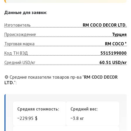
Данные для заявки:
Изготовитель
RM COCO DECOR LTD.
Происхождение
Турция
Торговая марка
RM COCO *
Код ТН ВЭД
5515199000
Средний USD/кг
60.51
USD/кг
⚙️ Средние показатели товаров пр-ва "
RM COCO DECOR
LTD.
":
Средняя стоимость:
Средний вес:
~229.95 $
~3.8 кг