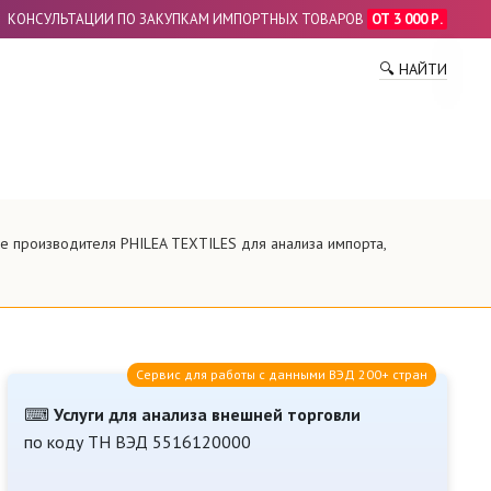
КОНСУЛЬТАЦИИ ПО ЗАКУПКАМ ИМПОРТНЫХ ТОВАРОВ
ОТ 3 000 Р.
ПО
🔍 НАЙТИ
е производителя PHILEA TEXTILES для анализа импорта,
Сервис для работы с данными ВЭД 200+ стран
⌨
Услуги для анализа внешней торговли
по коду ТН ВЭД 5516120000