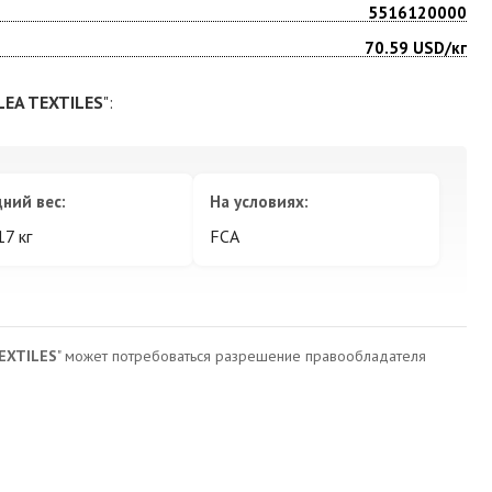
5516120000
70.59
USD/кг
LEA TEXTILES
":
ний вес:
На условиях:
17 кг
FCA
TEXTILES
" может потребоваться разрешение правообладателя