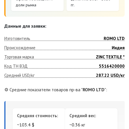
доли рынка
гг.
Данные для заявки:
Изготовитель
ROMO LTD
Происхождение
Индия
Торговая марка
ZINC TEXTILE *
Код ТН ВЭД
5516420000
Средний USD/кг
287.22
USD/кг
⚙️ Средние показатели товаров пр-ва "
ROMO LTD
":
Средняя стоимость:
Средний вес:
~103.4 $
~0.36 кг