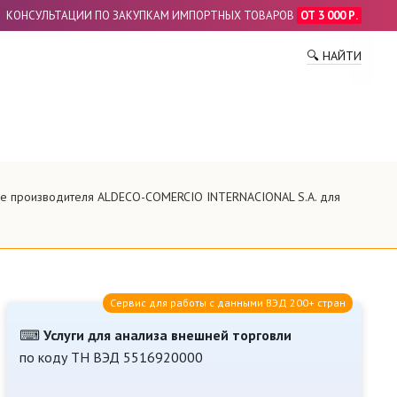
КОНСУЛЬТАЦИИ ПО ЗАКУПКАМ ИМПОРТНЫХ ТОВАРОВ
ОТ 3 000 Р.
ПО
🔍 НАЙТИ
ние производителя ALDECO-COMERCIO INTERNACIONAL S.A. для
Сервис для работы с данными ВЭД 200+ стран
⌨
Услуги для анализа внешней торговли
по коду ТН ВЭД 5516920000