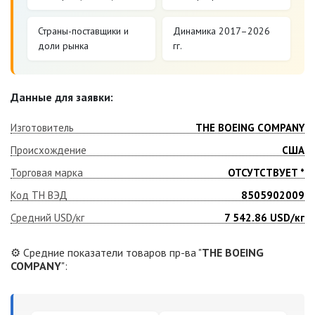
Страны-поставщики и
Динамика 2017–2026
доли рынка
гг.
Данные для заявки:
Изготовитель
THE BOEING COMPANY
Происхождение
США
Торговая марка
ОТСУТСТВУЕТ *
Код ТН ВЭД
8505902009
Средний USD/кг
7 542.86
USD/кг
⚙️ Средние показатели товаров пр-ва "
THE BOEING
COMPANY
":