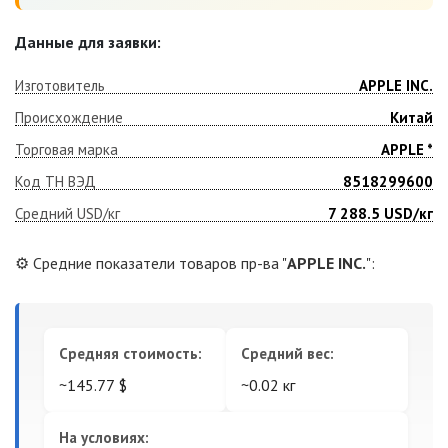
Данные для заявки:
Изготовитель
APPLE INC.
Происхождение
Китай
Торговая марка
APPLE *
Код ТН ВЭД
8518299600
Средний USD/кг
7 288.5
USD/кг
⚙️ Средние показатели товаров пр-ва "
APPLE INC.
":
Средняя стоимость:
Средний вес:
~145.77 $
~0.02 кг
На условиях: