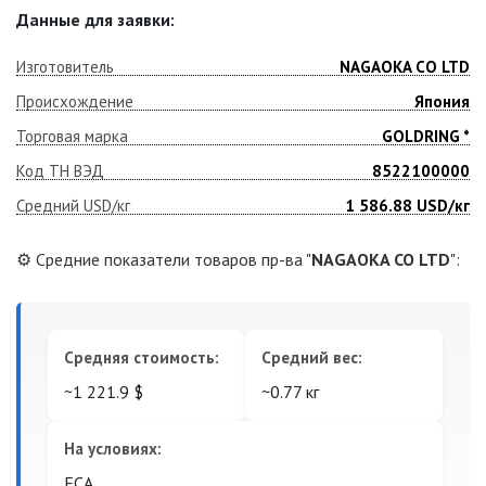
Данные для заявки:
Изготовитель
NAGAOKA CO LTD
Происхождение
Япония
Торговая марка
GOLDRING *
Код ТН ВЭД
8522100000
Средний USD/кг
1 586.88
USD/кг
⚙️ Средние показатели товаров пр-ва "
NAGAOKA CO LTD
":
Средняя стоимость:
Средний вес:
~1 221.9 $
~0.77 кг
На условиях:
FCA